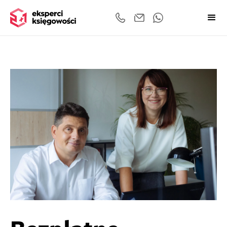
Chcesz zarejestrować firmę? Masz pytania? Umów się na konsultacje ksi