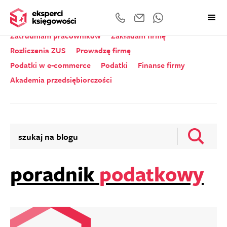
Wszystkie kategorie
Zeznania roczne
Zatrudniam pracowników
Zakładam firmę
Rozliczenia ZUS
Prowadzę firmę
Podatki w e-commerce
Podatki
Finanse firmy
Akademia przedsiębiorczości
poradnik
podatkowy