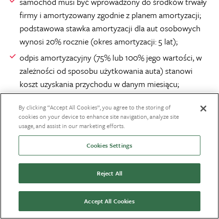
samochód musi być wprowadzony do środków trwały
firmy i amortyzowany zgodnie z planem amortyzacji;
podstawowa stawka amortyzacji dla aut osobowych
wynosi 20% rocznie (okres amortyzacji: 5 lat);
odpis amortyzacyjny (75% lub 100% jego wartości, w
zależności od sposobu użytkowania auta) stanowi
koszt uzyskania przychodu w danym miesiącu;
dodatkowo odliczasz VAT z faktury (100% lub 50%) w
By clicking “Accept All Cookies”, you agree to the storing of
zalezności od sposobu użytkowania auta.
cookies on your device to enhance site navigation, analyze site
usage, and assist in our marketing efforts.
Warto pamiętać, że wykup samochodu z leasingu w
spółce z o.o. ma bezpośredni wpływ na późniejszą
Cookies Settings
sprzedaż pojazdu.
Reject All
Jeśli spółka zdecyduje się sprzedać auto:
Accept All Cookies
przychód będzie podlegał CIT,