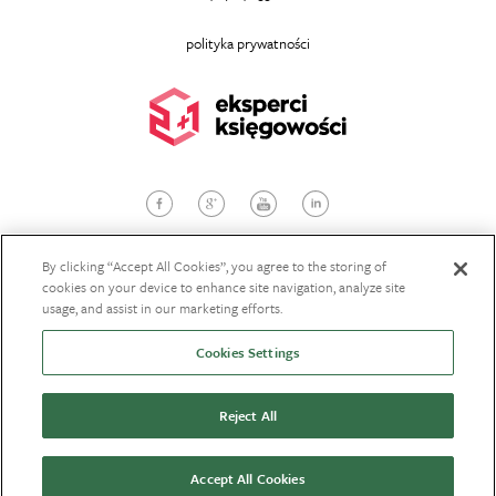
polityka prywatności
© 2026
dwaplusjeden.com
, Wszelkie prawa zastrzeżone
Projekt i wykonanie:
StudioBrothers
By clicking “Accept All Cookies”, you agree to the storing of
cookies on your device to enhance site navigation, analyze site
usage, and assist in our marketing efforts.
POBIERZ OFERTĘ
Cookies Settings
ZAŁÓŻ SPÓŁKĘ
Reject All
ZAŁÓŻ DZIAŁALNOŚĆ
LOGOWANIE
Accept All Cookies