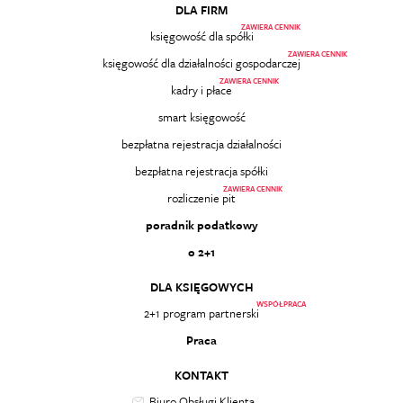
DLA FIRM
ZAWIERA CENNIK
księgowość dla spółki
ZAWIERA CENNIK
księgowość dla działalności gospodarczej
ZAWIERA CENNIK
kadry i płace
smart księgowość
bezpłatna rejestracja działalności
bezpłatna rejestracja spółki
ZAWIERA CENNIK
rozliczenie pit
poradnik podatkowy
o 2+1
DLA KSIĘGOWYCH
WSPÓŁPRACA
2+1 program partnerski
Praca
KONTAKT
Biuro Obsługi Klienta