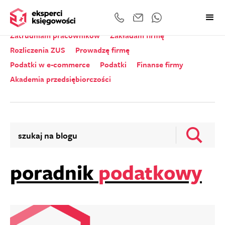
Wszystkie kategorie
Zeznania roczne
Zatrudniam pracowników
Zakładam firmę
Rozliczenia ZUS
Prowadzę firmę
Podatki w e-commerce
Podatki
Finanse firmy
Akademia przedsiębiorczości
poradnik
podatkowy