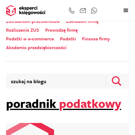
Wszystkie kategorie
Zeznania roczne
Zatrudniam pracowników
Zakładam firmę
Rozliczenia ZUS
Prowadzę firmę
Podatki w e-commerce
Podatki
Finanse firmy
Akademia przedsiębiorczości
poradnik
podatkowy