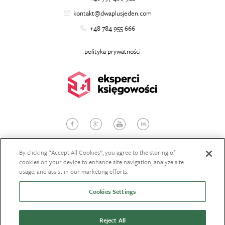
kontakt@dwaplusjeden.com
+48 784 955 666
polityka prywatności
© 2026
dwaplusjeden.com
, Wszelkie prawa zastrzeżone
Projekt i wykonanie:
StudioBrothers
By clicking “Accept All Cookies”, you agree to the storing of
cookies on your device to enhance site navigation, analyze site
usage, and assist in our marketing efforts.
POBIERZ OFERTĘ
Cookies Settings
ZAŁÓŻ SPÓŁKĘ
Reject All
ZAŁÓŻ DZIAŁALNOŚĆ