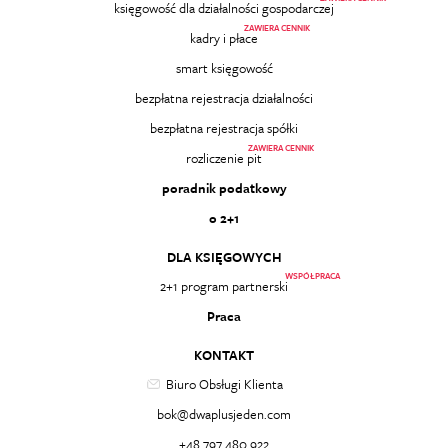
księgowość dla działalności gospodarczej
ZAWIERA CENNIK
kadry i płace
smart księgowość
bezpłatna rejestracja działalności
bezpłatna rejestracja spółki
ZAWIERA CENNIK
rozliczenie pit
poradnik podatkowy
o 2+1
DLA KSIĘGOWYCH
WSPÓŁPRACA
2+1 program partnerski
Praca
KONTAKT
Biuro Obsługi Klienta
bok@dwaplusjeden.com
+48 797 480 922