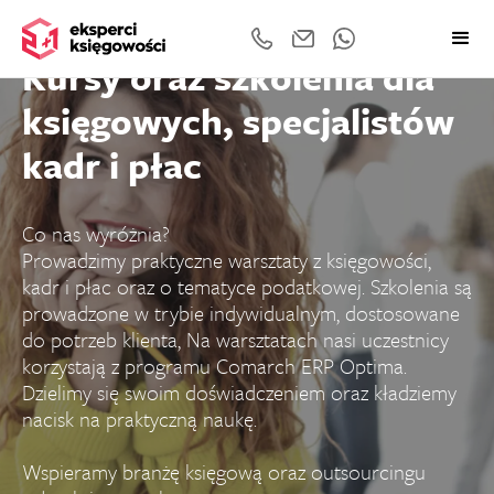
Kursy oraz szkolenia dla
księgowych, specjalistów
kadr i płac
Co nas wyróżnia?
Prowadzimy praktyczne warsztaty z księgowości,
kadr i płac oraz o tematyce podatkowej. Szkolenia są
prowadzone w trybie indywidualnym, dostosowane
do potrzeb klienta, Na warsztatach nasi uczestnicy
korzystają z programu Comarch ERP Optima.
Dzielimy się swoim doświadczeniem oraz kładziemy
nacisk na praktyczną naukę.
Wspieramy branżę księgową oraz outsourcingu