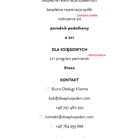
bezpłatna rejestracja działalności
bezpłatna rejestracja spółki
ZAWIERA CENNIK
rozliczenie pit
poradnik podatkowy
o 2+1
DLA KSIĘGOWYCH
WSPÓŁPRACA
2+1 program partnerski
Praca
KONTAKT
Biuro Obsługi Klienta
bok@dwaplusjeden.com
+48 797 480 922
kontakt@dwaplusjeden.com
+48 784 955 666