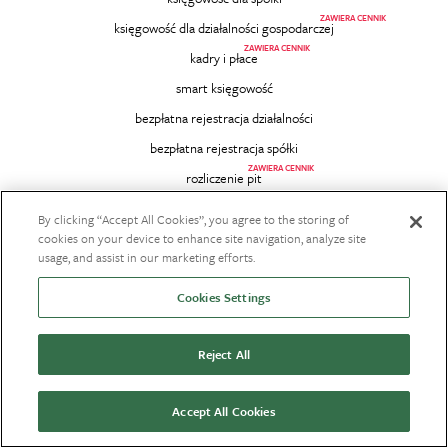
ZAWIERA CENNIK
księgowość dla działalności gospodarczej
ZAWIERA CENNIK
kadry i płace
smart księgowość
bezpłatna rejestracja działalności
bezpłatna rejestracja spółki
ZAWIERA CENNIK
rozliczenie pit
poradnik podatkowy
By clicking “Accept All Cookies”, you agree to the storing of
o 2+1
cookies on your device to enhance site navigation, analyze site
usage, and assist in our marketing efforts.
DLA KSIĘGOWYCH
Cookies Settings
WSPÓŁPRACA
2+1 program partnerski
Praca
Reject All
KONTAKT
Biuro Obsługi Klienta
Accept All Cookies
bok@dwaplusjeden.com