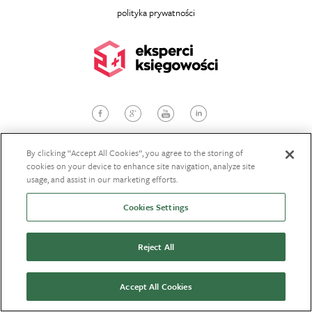
polityka prywatności
© 2026
dwaplusjeden.com
, Wszelkie prawa zastrzeżone
Projekt i wykonanie:
StudioBrothers
By clicking “Accept All Cookies”, you agree to the storing of
cookies on your device to enhance site navigation, analyze site
usage, and assist in our marketing efforts.
POBIERZ OFERTĘ
Cookies Settings
ZAŁÓŻ SPÓŁKĘ
Reject All
ZAŁÓŻ DZIAŁALNOŚĆ
LOGOWANIE
Accept All Cookies