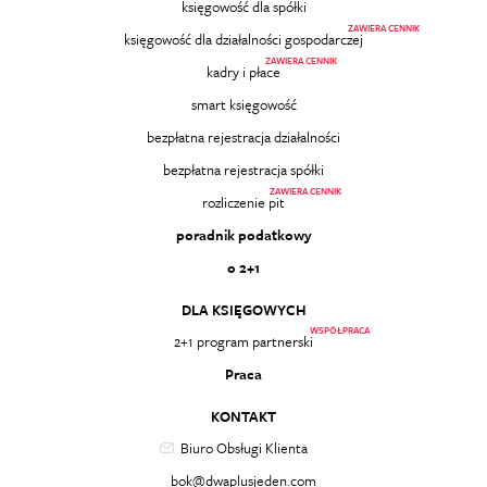
księgowość dla spółki
ZAWIERA CENNIK
księgowość dla działalności gospodarczej
ZAWIERA CENNIK
kadry i płace
smart księgowość
bezpłatna rejestracja działalności
bezpłatna rejestracja spółki
ZAWIERA CENNIK
rozliczenie pit
poradnik podatkowy
o 2+1
DLA KSIĘGOWYCH
WSPÓŁPRACA
2+1 program partnerski
Praca
KONTAKT
Biuro Obsługi Klienta
bok@dwaplusjeden.com