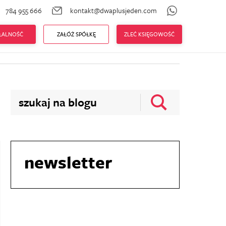
784 955 666
kontakt@dwaplusjeden.com
zenia ZUS
Prowadzę firmę
AŁALNOŚĆ
ZAŁÓŻ SPÓŁKĘ
ZLEĆ KSIĘGOWOŚĆ
newsletter