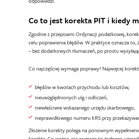
odpowiedzi.
Co to jest korekta PIT i kiedy 
Zgodnie z przepisami Ordynacji podatkowej
, kore
celu poprawienia błędów. W praktyce oznacza to, ż
– bez dodatkowych tłumaczeń, po prostu wysyłają
Co najczęściej wymaga poprawy? Najwięcej korekt
błędów w kwotach przychodu lub kosztów,
nieuwzględnionych ulg i odliczeń,
niewłaściwie wskazanego urzędu skarbowego,
nieprawidłowego numeru KRS przy przekazywan
Złożenie korekty polega na ponownym wypełnieniu i
korekta. Co ważne, nie wymaga to żadnego uzasadn