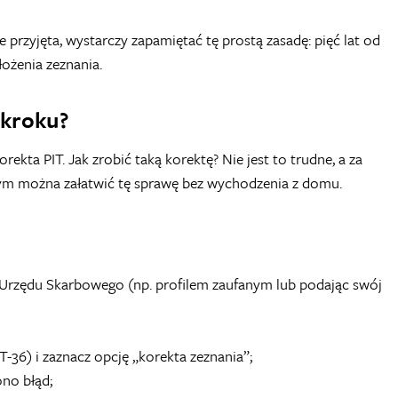
ie przyjęta, wystarczy zapamiętać tę prostą zasadę: pięć lat od
ożenia zeznania.
 kroku?
ekta PIT. Jak zrobić taką korektę? Nie jest to trudne, a za
ym można załatwić tę sprawę bez wychodzenia z domu.
 e-Urzędu Skarbowego (np. profilem zaufanym lub podając swój
T-36) i zaznacz opcję „korekta zeznania”;
no błąd;