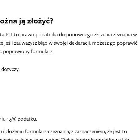
można ją złożyć?
kta PIT to prawo podatnika do ponownego złożenia zeznania w
e jeśli zauważysz błąd w swojej deklaracji, możesz go poprawić
c poprawiony formularz.
 dotyczy:
iu 1,5% podatku.
 złożeniu formularza zeznania, z zaznaczeniem, że jest to
ienia, o ile nie trwa wobec Ciebie kontrola podatkowa lub