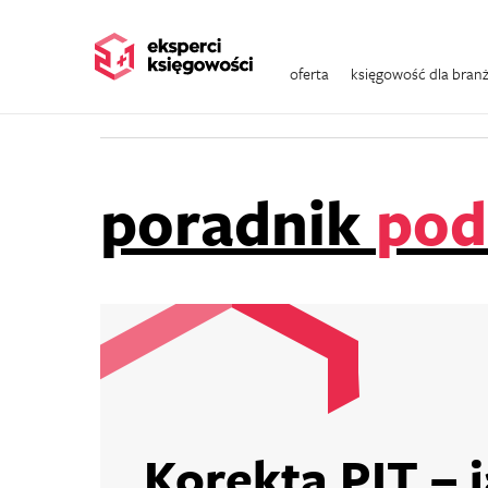
Wszystkie kategorie
Zeznania roczne
oferta
księgowość dla bran
Podatki w e-commerce
Podatki
Finans
poradnik
pod
Korekta PIT – j