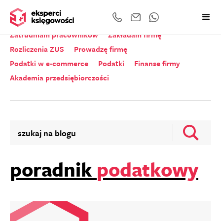
Wszystkie kategorie
Zeznania roczne
Zatrudniam pracowników
Zakładam firmę
Rozliczenia ZUS
Prowadzę firmę
Podatki w e-commerce
Podatki
Finanse firmy
Akademia przedsiębiorczości
poradnik
podatkowy