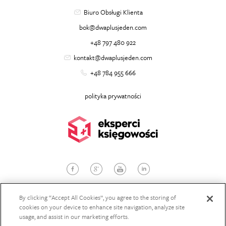
Biuro Obsługi Klienta
bok@dwaplusjeden.com
+48 797 480 922
kontakt@dwaplusjeden.com
+48 784 955 666
polityka prywatności
© 2026
dwaplusjeden.com
, Wszelkie prawa zastrzeżone
Projekt i wykonanie:
StudioBrothers
By clicking “Accept All Cookies”, you agree to the storing of
cookies on your device to enhance site navigation, analyze site
usage, and assist in our marketing efforts.
POBIERZ OFERTĘ