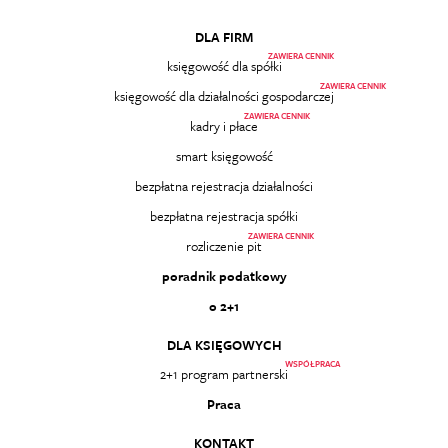
DLA FIRM
ZAWIERA CENNIK
księgowość dla spółki
ZAWIERA CENNIK
księgowość dla działalności gospodarczej
ZAWIERA CENNIK
kadry i płace
smart księgowość
bezpłatna rejestracja działalności
bezpłatna rejestracja spółki
ZAWIERA CENNIK
rozliczenie pit
poradnik podatkowy
o 2+1
DLA KSIĘGOWYCH
WSPÓŁPRACA
2+1 program partnerski
Praca
KONTAKT