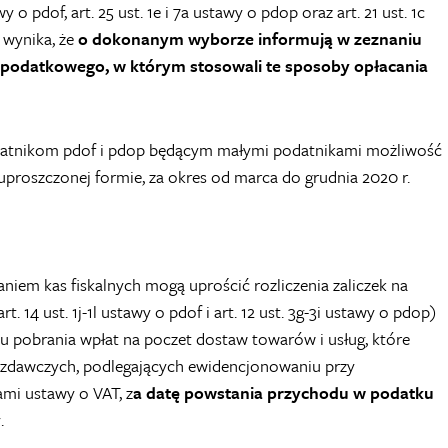
 o pdof, art. 25 ust. 1e i 7a ustawy o pdop oraz art. 21 ust. 1c
wynika, że
o dokonanym wyborze informują w zeznaniu
odatkowego, w którym stosowali te sposoby opłacania
atnikom pdof i pdop będącym małymi podatnikami możliwość
w uproszczonej formie, za okres od marca do grudnia 2020 r.
iem kas fiskalnych mogą uprościć rozliczenia zaliczek na
4 ust. 1j-1l ustawy o pdof i art. 12 ust. 3g-3i ustawy o pdop)
u pobrania wpłat na poczet dostaw towarów i usług, które
zdawczych, podlegających ewidencjonowaniu przy
ami ustawy o VAT, z
a datę powstania przychodu w podatku
y
.