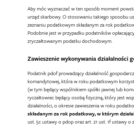
Aby móc wyznaczać w ten sposób moment powsta
urząd skarbowy. O stosowaniu takiego sposobu u
zeznaniu podatkowym składanym za rok podatkowy,
Podobnie jest w przypadku podatników opłacającyc
zryczałtowanym podatku dochodowym.
Zawieszenie wykonywania działalności 
Podatnik pdof prowadzący działalność gospodarczą 
komandytowej, która w roku podatkowym korzystał
(w tym będący wspólnikiem spółki jawnej lub koma
ryczałtowiec będący osobą fizyczną, który jest ws
działalności, o okresie zawieszenia w roku poda
składanym za rok podatkowy, w którym działal
ust. 5c ustawy o pdop oraz art. 21 ust. 1f ustaw