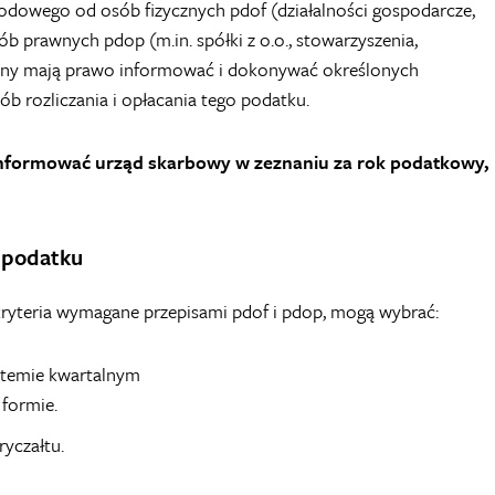
dowego od osób fizycznych pdof (działalności gospodarcze,
 prawnych pdop (m.in. spółki z o.o., stowarzyszenia,
wany mają prawo informować i dokonywać określonych
rozliczania i opłacania tego podatku.
nformować urząd skarbowy w zeznaniu za rok podatkowy,
b podatku
kryteria wymagane przepisami pdof i pdop, mogą wybrać:
stemie kwartalnym
 formie.
yczałtu.