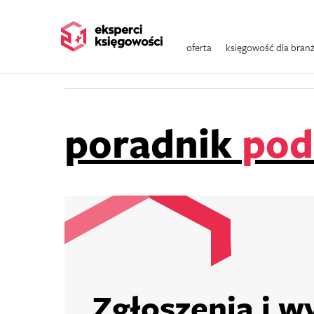
Wszystkie kategorie
Zeznania roczne
oferta
księgowość dla bran
Podatki w e-commerce
Podatki
Finans
poradnik
pod
Zgłoszenia i w