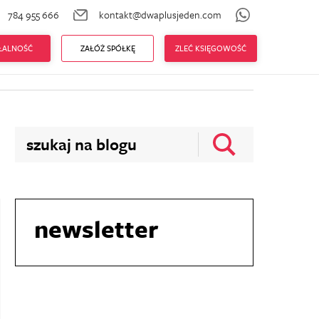
784 955 666
kontakt@dwaplusjeden.com
zenia ZUS
Prowadzę firmę
AŁALNOŚĆ
ZAŁÓŻ SPÓŁKĘ
ZLEĆ KSIĘGOWOŚĆ
newsletter