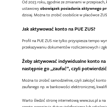
Od 2023 roku, zgodnie ze zmianami w przepisach, ka
ustawowy
obowiązek posiadania aktywnego pr
dzisiaj. Można to zrobić osobiście w placówce ZUS
Jak aktywować konto na PUE ZUS?
Profil na PUE ZUS nie tylko przyspiesza tempo wy
przekazywaniu dokumentów rozliczeniowych i zgł
Żeby aktywować indywidualne konto na P
następnie go „zaufać”, czyli potwierdzi
Można to zrobić samodzielnie, czyli założyć konto
zaufanego np. w bankowości elektronicznej, kwali
Warto śledzić stronę internetową www.zus.pl a na 
często organizują dyżury telefoniczne lub szkolen