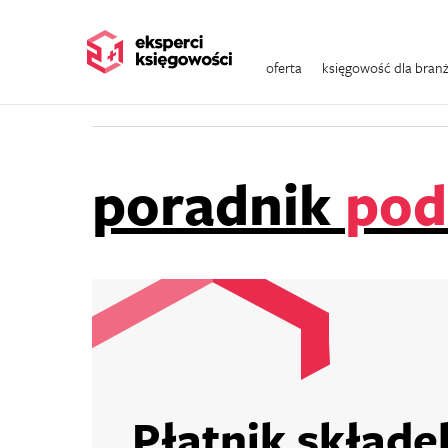
Wszystkie kategorie
Zeznania roczne
oferta
księgowość dla bran
Podatki w e-commerce
Podatki
Finans
poradnik
pod
Płatnik skład