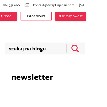
784 955 666
kontakt@dwaplusjeden.com
zenia ZUS
Prowadzę firmę
AŁALNOŚĆ
ZAŁÓŻ SPÓŁKĘ
ZLEĆ KSIĘGOWOŚĆ
newsletter