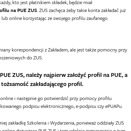
żdy, kto jest płatnikiem składek, będzie miał
ofilu na PUE ZUS
. ZUS zachęca żeby takie konta zakładać już
 lub online korzystając ze swojego profilu zaufanego.
miany korespondencji z Zakładem, ale jest także pomocny przy
oszeniowych do ZUS.
UE ZUS, należy najpierw założyć profil na PUE, a
ć tożsamość zakładającego profil
.
 online i następnie go potwierdzić przy pomocy profilu
fikowanego podpisu elektronicznego, e-podpisu czy ePUAPu.
niej zakładkę Szkolenia i Wydarzenia, ponieważ oddziały ZUS
ia online dotyczące PUE ZUS i tam właśnie zamieszczają o tym