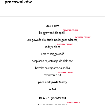
pracowników
DLA FIRM
ZAWIERA CENNIK
księgowość dla spółki
ZAWIERA CENNIK
księgowość dla działalności gospodarczej
ZAWIERA CENNIK
kadry i płace
smart księgowość
bezpłatna rejestracja działalności
bezpłatna rejestracja spółki
ZAWIERA CENNIK
rozliczenie pit
poradnik podatkowy
o 2+1
DLA KSIĘGOWYCH
WSPÓŁPRACA
2+1 program partnerski