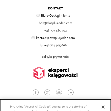
KONTAKT
Biuro Obsługi Klienta
bok@dwaplusjeden.com
+48 797 480 922
kontakt@dwaplusjeden.com
+48 784 955 666
polityka prywatności
© 2026
dwaplusjeden.com
, Wszelkie prawa zastrzeżone
Projekt i wykonanie:
StudioBrothers
By clicking “Accept All Cookies”, you agree to the storing of