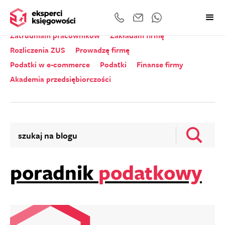
Wszystkie kategorie
Zeznania roczne
Zatrudniam pracowników
Zakładam firmę
Rozliczenia ZUS
Prowadzę firmę
Podatki w e-commerce
Podatki
Finanse firmy
Akademia przedsiębiorczości
poradnik
podatkowy