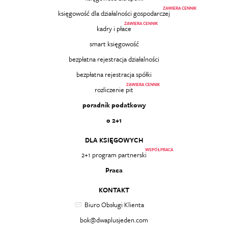
ZAWIERA CENNIK
księgowość dla działalności gospodarczej
ZAWIERA CENNIK
kadry i płace
smart księgowość
bezpłatna rejestracja działalności
bezpłatna rejestracja spółki
ZAWIERA CENNIK
rozliczenie pit
poradnik podatkowy
o 2+1
DLA KSIĘGOWYCH
WSPÓŁPRACA
2+1 program partnerski
Praca
KONTAKT
Biuro Obsługi Klienta
bok@dwaplusjeden.com