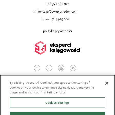
+48 797 480 922
kontakt@dwaplusjeden.com
+48 784 955 666
polityka prywatności
© 2026
dwaplusjeden.com
, Wszelkie prawa zastrzeżone
Projekt i wykonanie:
StudioBrothers
By clicking “Accept All Cookies”, you agree to the storing of
cookies on your device to enhance site navigation, analyze site
usage, and assist in our marketing efforts.
POBIERZ OFERTĘ
Cookies Settings
ZAŁÓŻ SPÓŁKĘ