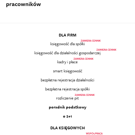
pracowników
DLA FIRM
ZAWIERA CENNIK
księgowość dla spółki
ZAWIERA CENNIK
księgowość dla działalności gospodarczej
ZAWIERA CENNIK
kadry i płace
smart księgowość
bezpłatna rejestracja działalności
bezpłatna rejestracja spółki
ZAWIERA CENNIK
rozliczenie pit
poradnik podatkowy
o 2+1
DLA KSIĘGOWYCH
WSPÓŁPRACA